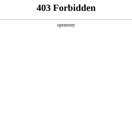
产品及服务
行业解决方案
合作伙伴
投资者关系
记问学
智算基础设施
算力调度加速
智算