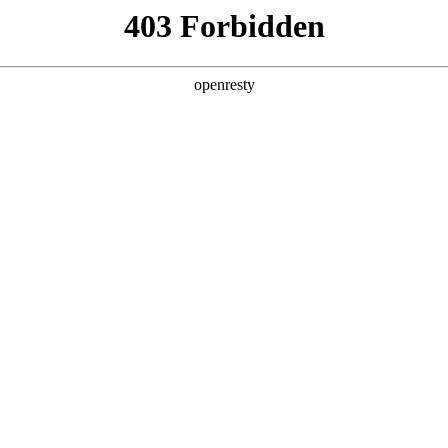
产品及服务
行业解决方案
合作伙伴
投资者关系
服务器
通用算力服务器
计算终端产品
数据